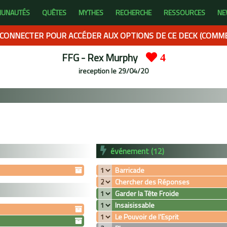
UNAUTÉS
QUÊTES
MYTHES
RECHERCHE
RESSOURCES
NE
CONNECTER POUR ACCÉDER AUX OPTIONS DE CE DECK (COMMEN
FFG - Rex Murphy
4
ireception
le 29/04/20
événement (12)
Barricade
Chercher des Réponses
Garder la Tête Froide
Insaisissable
Le Pouvoir de l'Esprit