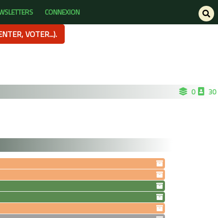
WSLETTERS
CONNEXION
TER, VOTER...).
0
30