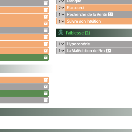
Planque
Raccourci
Recherche de la Verité
Suivre son Intuition
faiblesse (2)
Hypocondrie
La Malédiction de Rex