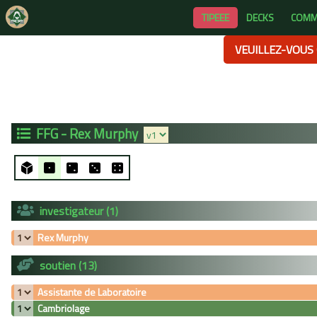
TIPEEE
DECKS
COMM
VEUILLEZ-VOUS 
FFG - Rex Murphy
investigateur (1)
Rex Murphy
soutien (13)
Assistante de Laboratoire
Cambriolage